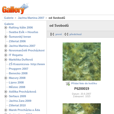
Galerie
Jachta Martina 2007
od Svobodů
Galerie
od Svobodů
Rafting Itálie 2006
Svatba Evík + Houďas
první
předchozí
Šumavský beran
Zillertal 2006
Jachta Martina 2007
Novomanželé Procházkovi
IT Regatta
Markétka Dufková
ZŠ Kvasnicova- http://www.spoluzaci.cz/285525
Pruggern 2007
Benecko 2008
Mazury 2008
Lipno 2008
Přidat foto do košíku
Městec 2008
P6200019
Adélka Procházková
Datum: 20.6.2007
Serfaus 2009
Zobrazení: 1015
Jachta Zara 2009
Zillertal 2010
Marek Procházka a Áda