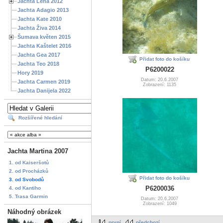
Jachta Lena 2012
Jachta Adagio 2013
Jachta Kate 2010
Jachta Živa 2014
Šumava květen 2015
Jachta Kaštelet 2016
Jachta Gea 2017
Přidat foto do košíku
Jachta Teo 2018
P6200022
Hory 2019
Datum: 20.6.2007
Jachta Carmen 2019
Zobrazení: 1135
Jachta Danijela 2022
Rozšířené hledání
Jachta Martina 2007
1. od Kaiseršotů
2. od Procházků
Přidat foto do košíku
3. od Svobodů
P6200036
4. od Kantiho
5. Trasa Garmin
Datum: 20.6.2007
Zobrazení: 1049
Náhodný obrázek
první
předchozí