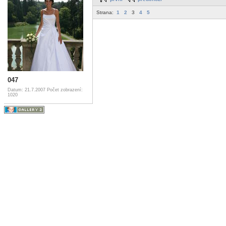
Strana:
1
2
3
4
5
047
Datum: 21.7.2007
Počet zobrazení:
1020