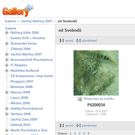
Galerie
Jachta Martina 2007
od Svobodů
Galerie
od Svobodů
Rafting Itálie 2006
Svatba Evík + Houďas
první
předchozí
Šumavský beran
Zillertal 2006
Jachta Martina 2007
Novomanželé Procházkovi
IT Regatta
Markétka Dufková
ZŠ Kvasnicova- http://www.spoluzaci.cz/285525
Pruggern 2007
Benecko 2008
Mazury 2008
Lipno 2008
Přidat foto do košíku
Městec 2008
P6200034
Adélka Procházková
Datum: 20.6.2007
Serfaus 2009
Zobrazení: 1330
Jachta Zara 2009
Zillertal 2010
první
předchozí
Marek Procházka a Áda
Strana:
1
2
3
4
5