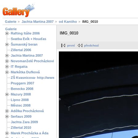
Galerie
Jachta Martina 2007
od Kantiho
IMG_0010
Galerie
IMG_0010
Rafting Itálie 2006
Svatba Evík + Houďas
Šumavský beran
první
předchozí
Zillertal 2006
Jachta Martina 2007
Novomanželé Procházkovi
IT Regatta
Markétka Dufková
ZŠ Kvasnicova- http://www.spoluzaci.cz/285525
Pruggern 2007
Benecko 2008
Mazury 2008
Lipno 2008
Městec 2008
Adélka Procházková
Serfaus 2009
Jachta Zara 2009
Zillertal 2010
Marek Procházka a Áda