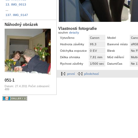
13. IMG_0013
...
137. IMG_0147
Náhodný obrázek
Vlastnosti fotografie
souhrn
detaily
Vytvořeno
Canon
Model
Cano
Hodnota závěrky
f/6,3
Barevné místo
sRG
Odchylka expozice
0 EV
Blesk
No F
Délka ohniska
7,81 mm
Mód měření
Mult
Rychost závěrky
1/500 sec
Datum/čas
Ne 1
první
předchozí
051-1
Datum: 27.4.2011
Počet zobrazení:
489