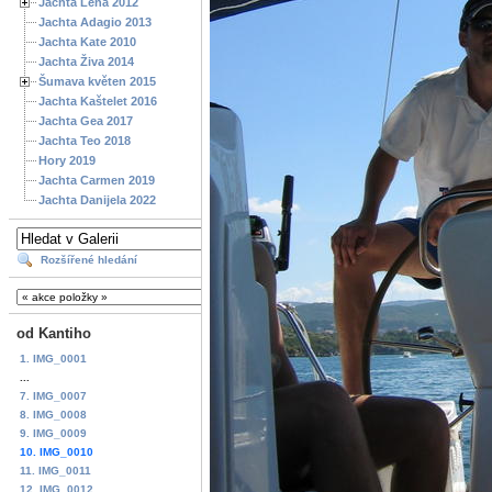
Jachta Lena 2012
Jachta Adagio 2013
Jachta Kate 2010
Jachta Živa 2014
Šumava květen 2015
Jachta Kaštelet 2016
Jachta Gea 2017
Jachta Teo 2018
Hory 2019
Jachta Carmen 2019
Jachta Danijela 2022
Rozšířené hledání
od Kantiho
1. IMG_0001
...
7. IMG_0007
8. IMG_0008
9. IMG_0009
10. IMG_0010
11. IMG_0011
12. IMG_0012